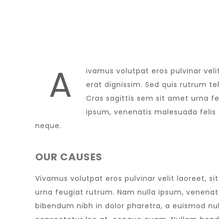
A
ivamus volutpat eros pulvinar veli
erat dignissim. Sed quis rutrum tell
Cras sagittis sem sit amet urna f
ipsum, venenatis malesuada felis qu
neque.
OUR CAUSES
Vivamus volutpat eros pulvinar velit laoreet, si
urna feugiat rutrum. Nam nulla ipsum, venenatis
bibendum nibh in dolor pharetra, a euismod nul