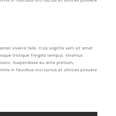
mis in faucibus orci luctus et ultrices posuere
 amet viverra felis. Cras sagittis sem sit amet
esque tristique fringilla tempus. Vivamus
t nunc. Suspendisse eu ante pretium,
mis in faucibus orci luctus et ultrices posuere