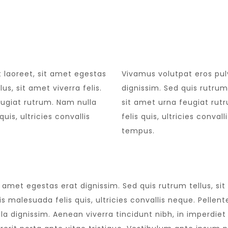
t laoreet, sit amet egestas
Vivamus volutpat eros pulv
us, sit amet viverra felis.
dignissim. Sed quis rutrum 
eugiat rutrum. Nam nulla
sit amet urna feugiat ru
is, ultricies convallis
felis quis, ultricies conval
tempus.
t amet egestas erat dignissim. Sed quis rutrum tellus, sit
 malesuada felis quis, ultricies convallis neque. Pellent
la dignissim. Aenean viverra tincidunt nibh, in imperdie