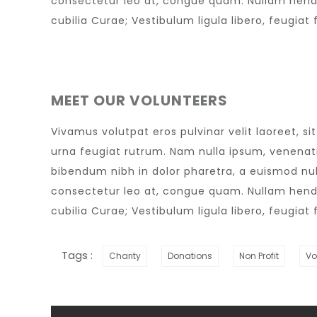
consectetur leo at, congue quam. Nullam hendrer
cubilia Curae; Vestibulum ligula libero, feugiat 
MEET OUR VOLUNTEERS
Vivamus volutpat eros pulvinar velit laoreet, si
urna feugiat rutrum. Nam nulla ipsum, venenatis
bibendum nibh in dolor pharetra, a euismod nul
consectetur leo at, congue quam. Nullam hendrer
cubilia Curae; Vestibulum ligula libero, feugiat 
Tags :
Charity
Donations
Non Profit
Vo