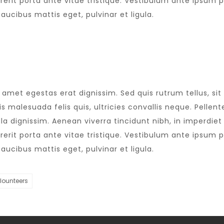
it porta ante vitae tristique. Vestibulum ante ipsum pri
faucibus mattis eget, pulvinar et ligula.
t amet egestas erat dignissim. Sed quis rutrum tellus, sit
 malesuada felis quis, ultricies convallis neque. Pellent
la dignissim. Aenean viverra tincidunt nibh, in imperdie
it porta ante vitae tristique. Vestibulum ante ipsum pri
faucibus mattis eget, pulvinar et ligula.
lounteers